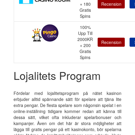
+ 180
Recension
Gratis
Spins
100%
Upp Till
2000KR
Recension
+ 200
Gratis
Spins
Lojalitets Program
Fördelar med lojalitetsprogram på nätet kasinon
erbjuder alltid spännande sätt för spelare att tjäna lite
extra pengar. De flesta spelare som någonsin spelat i en
online-inställning tidigare kommer redan att känna till
dessa sätt, vilket ofta inkluderar spelarbonuser och
kampanjer. Även om det här är stora möjligheter att
lägga till gratis pengar på ett kasinokonto, bör spelarna