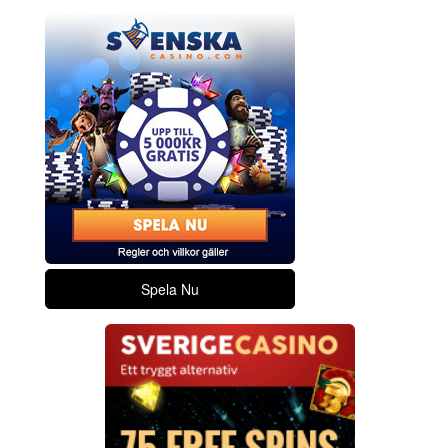
Spela Nu