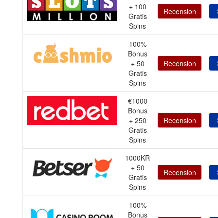
+ 100
Recension
Gratis
Spins
100%
Bonus
+ 50
Recension
Gratis
Spins
€1000
Bonus
+ 250
Recension
Gratis
Spins
1000KR
+ 50
Recension
Gratis
Spins
100%
Bonus