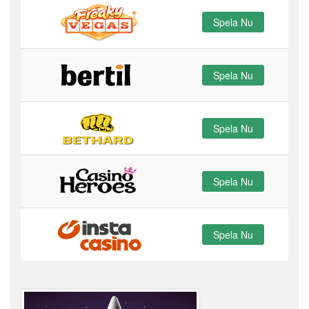
Spela Nu
Spela Nu
Spela Nu
Spela Nu
Spela Nu