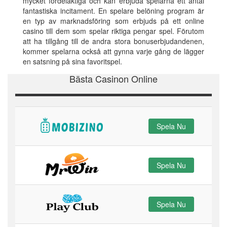
mycket fördelaktiga och kan erbjuda spelarna ett antal
fantastiska incitament. En spelare belöning program är
en typ av marknadsföring som erbjuds på ett online
casino till dem som spelar riktiga pengar spel. Förutom
att ha tillgång till de andra stora bonuserbjudandenen,
kommer spelarna också att gynna varje gång de lägger
en satsning på sina favoritspel.
Bästa Casinon Online
Spela Nu
Spela Nu
Spela Nu