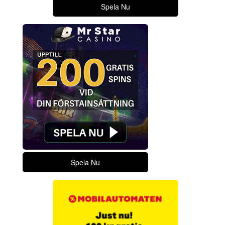
Spela Nu
Spela Nu