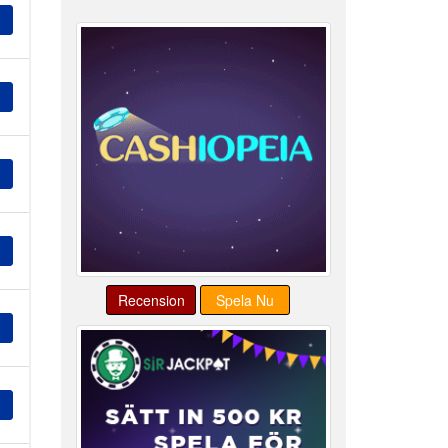
Recension
Spela Nu