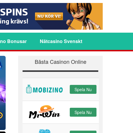
ino Bonusar
Nätcasino Svenskt
Bästa Casinon Online
Spela Nu
Spela Nu