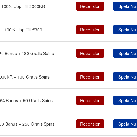
100% Upp Till 3000KR
Recension
Spela Nu
100% Upp Till €300
Recension
Spela Nu
% Bonus + 180 Gratis Spins
Recension
Spela Nu
000KR + 100 Gratis Spins
Recension
Spela Nu
% Bonus + 50 Gratis Spins
Recension
Spela Nu
00 Bonus + 250 Gratis Spins
Recension
Spela Nu