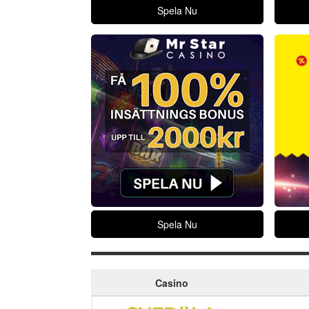
Spela Nu
Spela Nu
Casino