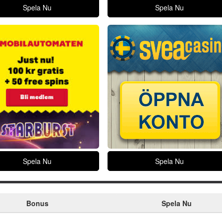
Spela Nu
Spela Nu
Spela Nu
Spela Nu
Bonus
Spela Nu