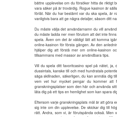
bättre upplevelse om du försöker hitta de riktigt 
vara säker på är trovärdig. Rogue kasinon är sällsy
förlåt. När du har bestämt var du ska spela, är n
vanligtvis bara att ge några detaljer, såsom ditt
Du måste välja det användarnamn du vill använd
du måste ladda ner men förutom att det inte finns
spela. Även om det är väldigt lätt att komma igå
online-kasinon för första gången. Av den anlednin
hjälper dig att förstå mer om online-kasinon o
tillsammans med massor av användbara tips.
Vill du spela ditt favoritcasino spel på nätet, j
dussintals, kanske till och med hundratals potentie
säga skillnaden, säkerligen, du kan anmäla dig ti
vem vet hur mycket pengar du kommer att för
granskningsplatser som den här och använda sitt 
låta dig på ett tips en hemlighet som kan spara di
Eftersom varje granskningsplats mål är att göra en
sig inte om din upplevelse. De skickar dig till 
rätt. Andra, som vi, är förutspända också. Men v