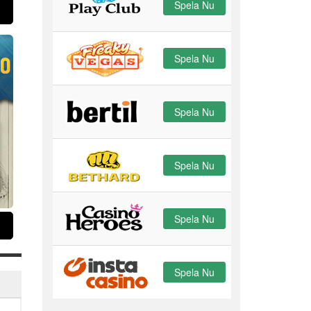
Spela Nu
Spela Nu
Spela Nu
Spela Nu
Spela Nu
Spela Nu