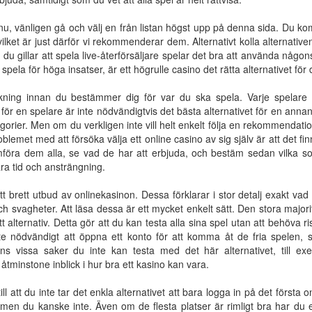
 nu, vänligen gå och välj en från listan högst upp på denna sida. Du k
vilket är just därför vi rekommenderar dem. Alternativt kolla alternative
du gillar att spela live-återförsäljare spelar det bra att använda någon
spela för höga insatser, är ett högrulle casino det rätta alternativet för 
rskning innan du bestämmer dig för var du ska spela. Varje spelare 
för en spelare är inte nödvändigtvis det bästa alternativet för en annan
egorier. Men om du verkligen inte vill helt enkelt följa en rekommendatio
roblemet med att försöka välja ett online casino av sig själv är att det fi
ämföra dem alla, se vad de har att erbjuda, och bestäm sedan vilka s
ara tid och ansträngning.
 brett utbud av onlinekasinon. Dessa förklarar i stor detalj exakt vad 
och svagheter. Att läsa dessa är ett mycket enkelt sätt. Den stora majori
t alternativ. Detta gör att du kan testa alla sina spel utan att behöva r
te nödvändigt att öppna ett konto för att komma åt de fria spelen, 
ns vissa saker du inte kan testa med det här alternativet, till ex
 åtminstone inblick i hur bra ett kasino kan vara.
ll att du inte tar det enkla alternativet att bara logga in på det första o
, men du kanske inte. Även om de flesta platser är rimligt bra har du 